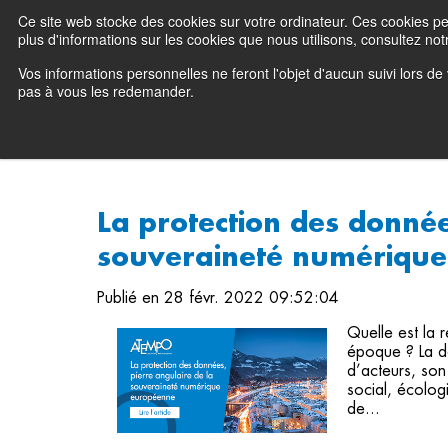
Ce site web stocke des cookies sur votre ordinateur. Ces cookies perm
Preserving data ecosystems
plus d'informations sur les cookies que nous utilisons, consultez notr
Vos informations personnelles ne feront l'objet d'aucun suivi lors d
Pourquoi Atempo 
pas à vous les redemander.
La protection des donnée
souveraineté numériqu
Publié en 28 févr. 2022 09:52:04
Quelle est la 
époque ? La d
d’acteurs, son
social, écolog
de...