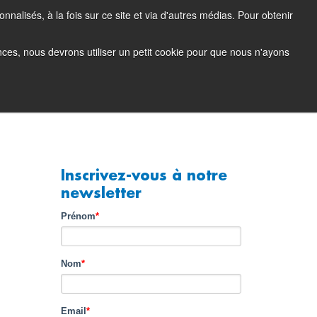
nalisés, à la fois sur ce site et via d'autres médias. Pour obtenir
Blog produit
Portail support (login)
EN
FR
ences, nous devrons utiliser un petit cookie pour que nous n'ayons
Société
Contact
Demo
Inscrivez-vous à notre
newsletter
Prénom
*
Nom
*
Email
*