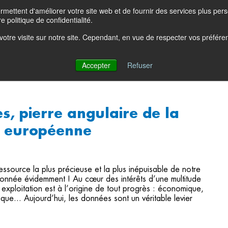
ettent d'améliorer votre site web et de fournir des services plus person
e politique de confidentialité.
e votre visite sur notre site. Cependant, en vue de respecter vos préfér
?
Solutions
Produits
Partenaires
Ressources
Accepter
Refuser
s, pierre angulaire de la
e européenne
ressource la plus précieuse et la plus inépuisable de notre
onnée évidemment ! Au cœur des intérêts d’une multitude
 exploitation est à l’origine de tout progrès : économique,
ique... Aujourd’hui, les données sont un véritable levier