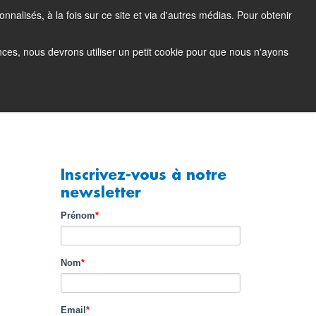
nalisés, à la fois sur ce site et via d'autres médias. Pour obtenir
Blog produit
Portail support (login)
EN
FR
ences, nous devrons utiliser un petit cookie pour que nous n'ayons
Société
Contact
Demo
Inscrivez-vous à notre
newsletter
Prénom
*
Nom
*
Email
*