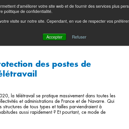
ettent d'améliorer votre site web et de fournir des services plus person
e politique de confidentialité.
e votre visite sur notre site. Cependant, en vue de respecter vos préfér
?
Solutions
Produits
Partenaires
Ressources
Accepter
Refuser
rotection des postes de
létravail
20, la télétravail se pratique massivement dans toutes les
llectivités et administrations de France et de Navarre. Qui
 structures de tous types et tailles parviendraient à
habitudes aussi rapidement ? Et pourtant, ce mode de