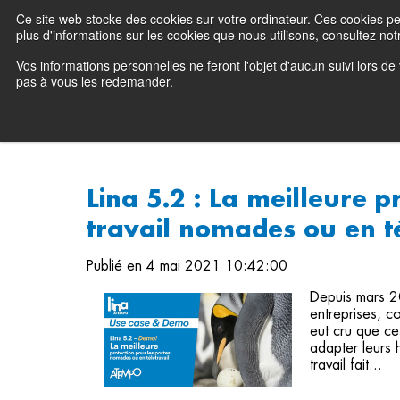
Ce site web stocke des cookies sur votre ordinateur. Ces cookies perm
Preserving data ecosystems
plus d'informations sur les cookies que nous utilisons, consultez notr
Vos informations personnelles ne feront l'objet d'aucun suivi lors d
Pourquoi Atempo 
pas à vous les redemander.
Lina 5.2 : La meilleure p
travail nomades ou en té
Publié en 4 mai 2021 10:42:00
Depuis mars 20
entreprises, co
eut cru que ces
adapter leurs 
travail fait...