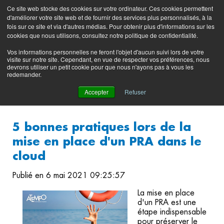
Preserving data ecosystems
Ce site web stocke des cookies sur votre ordinateur. Ces cookies permettent
Blog produit
Portail
EN
FR
d'améliorer votre site web et de fournir des services plus personnalisés, à la
support
fois sur ce site et via d'autres médias. Pour obtenir plus d'informations sur les
(login)
cookies que nous utilisons, consultez notre politique de confidentialité.
Vos informations personnelles ne feront l'objet d'aucun suivi lors de votre
visite sur notre site. Cependant, en vue de respecter vos préférences, nous
devrons utiliser un petit cookie pour que nous n'ayons pas à vous les
redemander.
Accepter
Refuser
5 bonnes pratiques lors de la
mise en place d'un PRA dans le
cloud
Publié en 6 mai 2021 09:25:57
La mise en place
d'un PRA est une
étape indispensable
pour préserver le